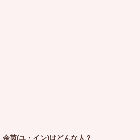
余茵(ユ・イン)はどんな人？