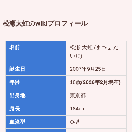
松瀬太虹のwikiプロフィール
名前
松瀬 太虹 (まつせ だ
いじ)
誕生日
2007年9月25日
年齢
18歳
(2026年2月現在)
出身地
東京都
身長
184cm
血液型
O型