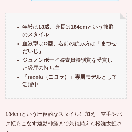
年齢は
18歳
、身長は
184cm
という抜群
のスタイル
血液型は
O型
、名前の読み方は
「まつせ
だいじ」
ジュノンボーイ
審査員特別賞を受賞し
た経歴の持ち主
「nicola（ニコラ）」専属モデル
として
活躍中
184cmという圧倒的なスタイルに加え、空手やバ
ク転もこなす運動神経まで兼ね備えた松瀬太虹さ