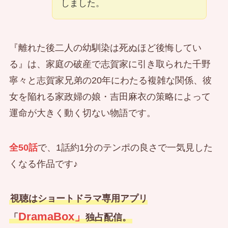
しました。
『離れた後二人の幼馴染は死ぬほど後悔してい
る』は、家庭の破産で志賀家に引き取られた千野
寧々と志賀家兄弟の20年にわたる複雑な関係、彼
女を陥れる家政婦の娘・吉田麻衣の策略によって
運命が大きく動く切ない物語です。
全50話
で、1話約1分のテンポの良さで一気見した
くなる作品です♪
視聴はショートドラマ専用アプリ
DramaBox」
「
独占配信。